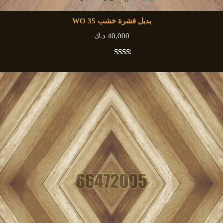
بديل قشرة خشب WO 35
40,000
د.ك
تم
28
التقييم
بـ
2.93
من 5
بناءً
على
تقييم
عميل