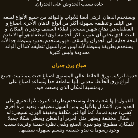
حادة تسبب الخدوش على الجدران.
ويستخدم الدهان الزيتي أيضا للأبواب والنوافذ من جميع الأنواع لمنعه
من التلف و تنظيفه بسهولة أكثر من أنواع الدهان الأخرى.اصباغ و
المطفأة هي دهان شهير يستخدم لطلاء السقف وجدران المكان أو
البيت الذي يخفي أي عيوب. لكن أحد مساوئ المطفأة هو أنها لا تقدم
لمحة جذابة إلى الجدران والسقف. فهو يستخدم بحدود بسيطة جدا لأنه
يستخدم بطريقة بسيطة لأنه ليس من السهل تنظيفه كما أن ألوانه
محدودة وليس كثيرة.
صباغ ورق جدران
خدمة لتركيب ورق الحائط عالي المستوى اصباغ حيث يتم تثبيت جميع
أنواع ورق الحائط: معدني: إنها ساطعة جدا وتساعد اصباغ على
رومنسية المكان الذي وضعت فيه.
الفينول: إنها شعبية جدا، وتستخدم بطريقة كبيرة، لأنها تحتوي على
العديد من الأشكال والألوان، ومن السهل تنظيفها، وتعود مرة أخرى
كشيء جديد تماما، كما أنها غير مكلفة وخفيفة الوزن. نسيجي: له
أشكال مختلفة ويظهر مثل الحرير أو القطن ويعطي شكلا جميلا
للمكان. مطبوع: وهو يدوي الصنع ويلقي نظرة جميلة وفريدة بسبب
وجود رسومات تبدو حقيقية وتتسم بسهولة تنظيفها.