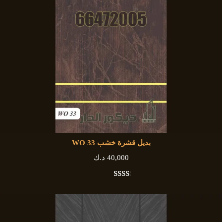
بديل قشرة خشب WO 33
40,000
د.ك
29
تم التقييم
بـ
3.52
من 5
بناءً على