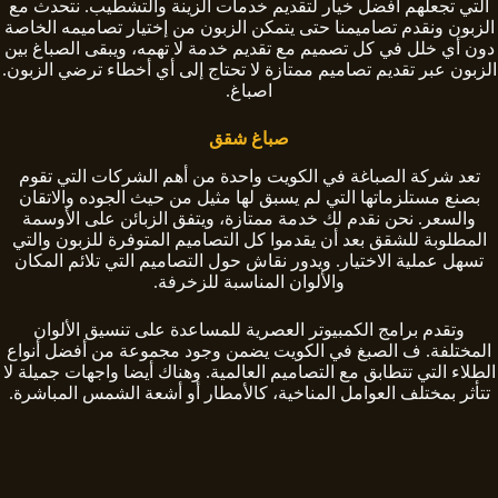
التي تجعلهم أفضل خيار لتقديم خدمات الزينة والتشطيب. نتحدث مع
الزبون ونقدم تصاميمنا حتى يتمكن الزبون من إختيار تصاميمه الخاصة
دون أي خلل في كل تصميم مع تقديم خدمة لا تهمه، ويبقى الصباغ بين
الزبون عبر تقديم تصاميم ممتازة لا تحتاج إلى أي أخطاء ترضي الزبون.
اصباغ.
صباغ شقق
تعد شركة الصباغة في الكويت واحدة من أهم الشركات التي تقوم
بصنع مستلزماتها التي لم يسبق لها مثيل من حيث الجوده والاتقان
والسعر. نحن نقدم لك خدمة ممتازة، ويتفق الزبائن على الأوسمة
المطلوبة للشقق بعد أن يقدموا كل التصاميم المتوفرة للزبون والتي
تسهل عملية الاختيار. ويدور نقاش حول التصاميم التي تلائم المكان
والألوان المناسبة للزخرفة.
وتقدم برامج الكمبيوتر العصرية للمساعدة على تنسيق الألوان
المختلفة. ف الصبغ في الكويت يضمن وجود مجموعة من أفضل أنواع
الطلاء التي تتطابق مع التصاميم العالمية. وهناك أيضا واجهات جميلة لا
تتأثر بمختلف العوامل المناخية، كالأمطار أو أشعة الشمس المباشرة.