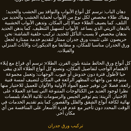
دهان الباب: نرسم كل أنواع الأبواب والنوافذ بين الخشب والحديد؛
وهناك طلاء مخصص لكل نوع من الأبواب لحماية الخشب والحديد من
التلف. كما يضيف الطلاء جمالا إلى المكان. وتدهن الأبواب الخشبية
بالدهان الزيتي الذي يساعد الأبواب لتسهيل التنظيف. كما يدهن الحديد
بدهان مخصص لا يسبب التآكل للحديد. تركيب خلفية الشاشة: نحن
حريصون على تثبيت ورق جدران ممتاز لتقديم خدمة ممتازة لجعل
ورق الجدران مناسبا للمكان، و مطابقا مع الديكورات والأثاث المنزلي
والفيلات.
كل أنواع ورق الحائط مثبتة بلون الفرن. الطلاء: نرسم أي فراغ مع إيلاء
الاهتمام الواجب لتفاصيل المكان، وتصنع كل أنواع الطلاء الذي يبقى
حيا لأطول فترة دون خدوش أو عيوب. الوجهات: وتعمل مجموعة
متنوعة من واجهات المظهر الرائعة في المكان لتضيف لمسة فنية
رائعة، فضلا عن توفير جميع المواد الأولية والألوان للعميل للاختيار منها
نظرا لوجود العديد من الكتالوجات المتنوعة التي تساعد العملاء على
الاختيار. الزينة: يتم توفير الجبس والرسومات ثلاثية الأبعاد بلمسات
نهائية لكافة أنواع الشقق والفلل والقصور، كما يتم تقديم الخدمات في
الوقت المحدد دون تأخير مع عدم قدرة الأسعار على المنافسة من أي
مكان آخر.
تركيب ورق جدران