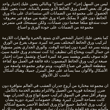
ليس من السهل إجراء “فني اصباغ” وبالتالي يتعين عليك إختيار واحد
يوفر لك بعض أفضل ورق الحائط الذي يتسم بالمتانة، حيث يتعين عليك
الحصول على مجموعة من الضمانات التي ستساعدك على بناء ورق
الحائط دون قلق. لا يمكنك شراء ورق خلفية من موقع غير معروف
حيث ستدفع مبلغا ضخما دون ضمانات، ولكن سيمنحك فني متمرس
مجموعة من الضمانات على جودة الورق و اصباغ.
كما يتعين عليك إختيار الشخص الذي يتمتع بالخبرة والمهارات اللازمة
لتركيب ورق الحائط المختلف بسرعة كبيرة. سوف يفرغ من الورق
ويثبته بسرعة كبيرة دون إضاعة الوقت. والورق الجداري يعتبر مسؤولا
عن جمال البيت ويحتاج إلى تنظيف. إذا كنت تستخدم ورق خلفية سيئ،
فإنه سوف يكسر ويفسد بسرعة كبيرة اصباغ. وتشمل ميزات إختيار
صبغة تركيب ورق الحائط المضمون: دقة فائقة في العمل مع كفاءة
منقطعة النظير في صباغ الكويت. ويتم توفير مجموعة واسعة من
الأشكال والألوان مما يساعد على جعل المنزل جميلا، وهناك أشكال
تناسب كل الأذواق.
ان مجموعة مختارة من أروع جدران العشب في العالم متوافرة دون
ضرر. إستجابة فورية من العميل والالتزام بتقديم الخدمة بالكامل.
ويتوفر أقل سعر في السوق لتركيب جميع انواع ورق الجدران مهما
كانت مساحة المنزل كبيرة. وهناك خصومات كبيرة، دورية بشأن
تركيب ورق الحائط. جميع أنواع ورق الحائط الأخضر بجميع أشكاله
وألوانه محترفة للغاية وإذا أردت أن تمارس بعض الزينة في منزلك أو