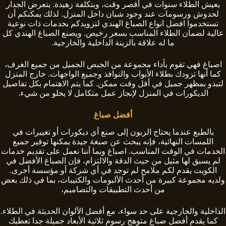
يعيش الطلاء سنوات في أقصر وقت، وبتكلفة زهيدة. يتعرض الجدار
لخدوش ورسومات عند وجود شبان داخل المنزل. لذلك يمكنكم أن
تستخدموا افضل انواع الصباغ الهندي لتزويدكم بخدمات ذات نوعية
عالية لضمان الطلاء المناسب بسعر رخيص. ويصنع الصباغ الهندي كل
ما له علاقة بالزينة الداخلية والخارجية.
اصباغ فهي تقوم بأداء مجموعة من الجبص الجميل من جميع الغرف،
كما أنها تزودك بطلاء الأبواب والنوافذ وجميع الواجهات. خارج المنزل
لتبدو بمظهر جميل في أقل وقت ممكن. كما يتم الاهتمام بكل تفاصيل
الديكورات في المنزل لإنجاز عمل متكامل لا يخلو من شيء.
أفضل صباغ
بالطبع عندما يحتاج الزبون إلى صنع أي ديكورات أو تغييرات في
اللمسات النهائية، فإنه يبحث عن صبغة جيدة يمكنها توفير جميع
الخدمات في الوقت المناسب. اصباغ وبما أننا نعمل على تقديم خدمات
لم يسبق لها مثيل من حيث الدقة والالتزام، فإن الصباغ الأفضل في
الكويت يقدم لكم ملامح لم توجد في أي شركة أو مؤسسة أخرى.
ولديه مجموعة كبيرة من أحدث الألبومات والكتيبات، بما في ذلك بعض
من أحدث التطبيقات والتصاميم،
الداخلية والخارجية على حد سواء، مع أفضل الألوان الحديثة في الطلاء.
كما يقدم أفضل صباغ متوهج رسوم ثلاثية الأبعاد جميلة جدا تعطيك