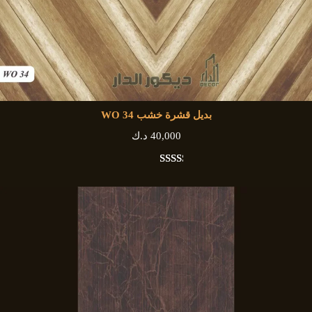
بديل قشرة خشب WO 34
40,000
د.ك
3
تم التقييم بـ
4.67
من 5
بناءً على
تقييم
عملاء