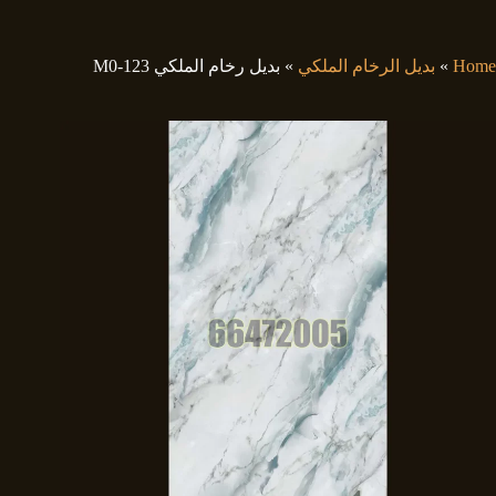
لتجاوز
لى
لمحتوى
Home
»
بديل الرخام الملكي
»
بديل رخام الملكي M0-123