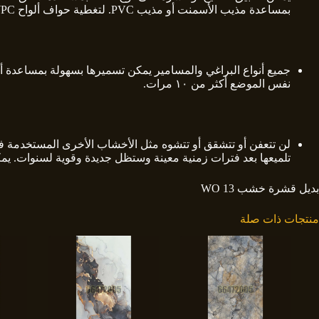
بمساعدة مذيب الأسمنت أو مذيب PVC. لتغطية حواف ألواح WPC ، يمكن استخدام شريط ربط حافة PVC.
نفس الموضع أكثر من ١٠ مرات.
تلميعها بعد فترات زمنية معينة وستظل جديدة وقوية لسنوات. يمكنك استخدام طلاء طبقة مقا
بديل قشرة خشب WO 13
منتجات ذات صلة