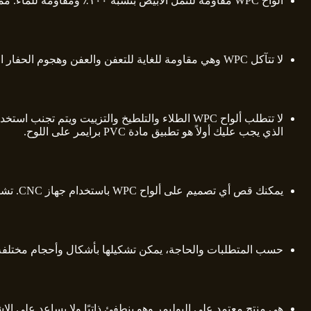
ألواح WPC مقاومة للنمل الأبيض بنسبة ١٠٠٪ ومقاومة للماء. مما يعني أنها منتج دائم. يمنح بعض البائعين عمرًا للمنتج عندما يتم تطبيق ظلال ودهانات مقاومة للماء ولوح مقاوم للنمل الأبيض.
لا تتآكل WPC وهي مقاومة للغاية للتعفن والعفن وهجوم الحفار البحري. لا يتم امتصاص الماء في ألياف الخشب المضمنة في المادة.
الذي يجب عليك أولاً هو تطبيق مادة PVC برايمر على اللوح.
يمكنك قص أي تصميم على ألواح WPC باستخدام جهاز CNC. تشطيب WPC grill أفضل من MDF وأقوى أيضًا بديل قشرة خشب WO 13.
حسب المتطلبات والحاجة، يمكن تشكيلها بأشكال وأحجام مختلفة. نت
هي منتج معتمد على البوليمر وهو ينطفئ ذاتيًا ولا يساعد على ا