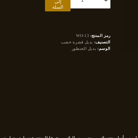
إلى
قشرة
السلة
خشب
WO
13
رمز المنتج:
WO-13
التصنيف:
بديل قشرة خشب
الوسم:
بديل الحنطور