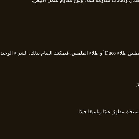
لا تتطلب ألواح WPC الطلاء والتلطيخ والتزييت ويتم تجنب استخدام المواد الحافظة التي يحتمل أن تكون ملوثة ولكن إذا كنت ترغب في تطبيق طلاء Duco أو طلاء الملمس، فيمكنك القيام بذلك، الشيء الوحيد
 مظهرًا غنيًا وتلميعًا جيدًا.