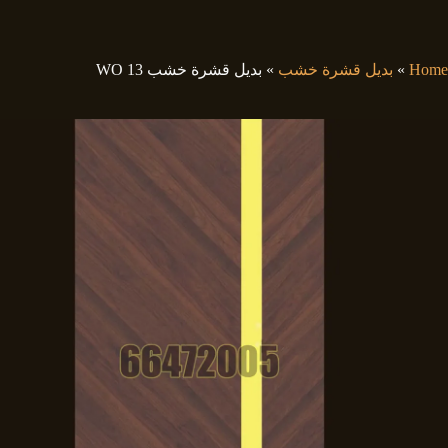
لتجاوز
لى
لمحتوى
Home
»
بديل قشرة خشب
»
بديل قشرة خشب WO 13