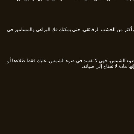
تتمتع ألواح WPC بقدرة أفضل على تثبيت المسمار والبراغي أكثر من الخشب الرقائقي. حتى يمكنك فك البراغي والمسامير في
تشقق أو تتشوه مثل الأخشاب الأخرى المستخدمة في صناعة الأثاث والديكورات الداخلية. يمكنك استخدام ألواح WPC في ضوء الشمس، فهي لا تفسد في ضوء الشمس. عليك فقط طلاءها أو