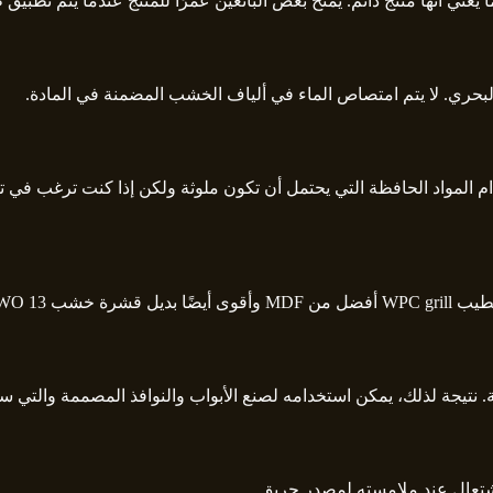
يجة لذلك، يمكن استخدامه لصنع الأبواب والنوافذ المصممة والتي ستمنحك
لاشتعال عند ملامسته لمصدر حريق.