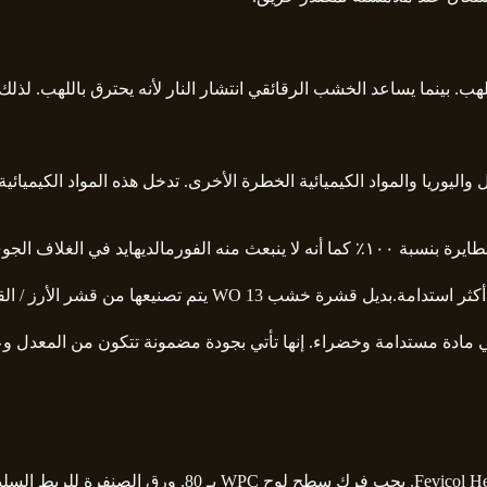
رقائقي انتشار النار لأنه يحترق باللهب. لذلك يعد WPC خيارًا أفضل عند اختيار ألواح للمنطقة المعرضة ل
 واليوريا والمواد الكيميائية الخطرة الأخرى. تدخل هذه المواد الكيميا
عها من قشر الأرز / القمح والبلاستيك الحراري البكر.
ي مادة مستدامة وخضراء. إنها تأتي بجودة مضمونة تتكون من المعدل 