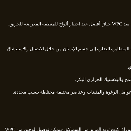
لحريق.
ئية المتطايرة الضارة إلى جسم الإنسان من خلال الاتصال والاستنشاق
وعوامل الرغوة والمثبتات وعناصر مختلفة مختلطة بنسب محددة.
يمكن تطبيق تصفيح أو قشرة على لوح WPC بمساعدة لاصق Fevicol Heatx. يجب فرك سطح لوح WPC بـ 80. ورق الصنفرة للربط السليم. إذا كنت تريد المزيد من السماكة، فيمكن توصيل لوحين من WPC