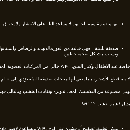
إنها مادة مقاومة للحريق. لا يساعد النار على الانتشار ولا يحترق بلهب. بينما يساعد الخشب ال
صديقة للبيئة – فهي خالية من الفورمالديهايد والرصاص والميثانول
وتسبب مشاكل صحية خطيرة.
خاصة عند الأطفال وكبار السن. WPC خالي من المركبات العضوية المتطايرة بنسبة ١٠٠٪ كما أنه لا ينبعث منه الفورمالديهايد في الغلاف الجوي.
لا يتم قطع الأشجار، مما يعني أنها منتجات صديقة للبيئة تؤدي إلى عالم أكثر استدامة.بديل قشرة خشب WO 13 يتم تصني
وهي مصنوعة من البلاستيك المعاد تدويره ونفايات الخشب وبالتالي فه
بديل قشرة خشب WO 13