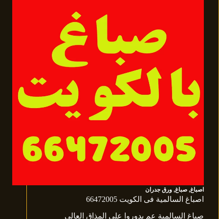
اصباغ
,
صباغ
,
ورق جدران
اصباغ السالمية فى الكويت 66472005
صباغ السالمية عم يدوروا على المذاق العالي