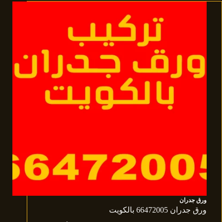
ورق جدران
ورق جدران 66472005 بالكويت