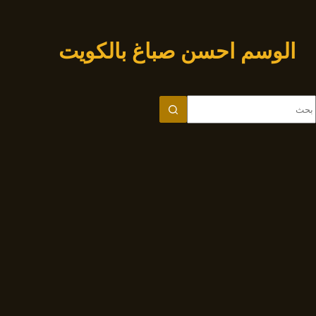
لتجاوز
لى
لمحتوى
الوسم
احسن صباغ بالكويت
ا
وجد
تائج