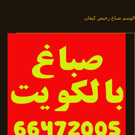
لتجاوز
لى
لمحتوى
الوسم
صباغ رخيص كيفان