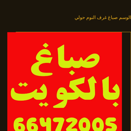
لتجاوز
لى
لمحتوى
الوسم
صباغ غرف النوم حولي